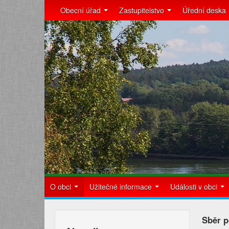
Obecní úřad
Zastupitelstvo
Úřední deska
O obci
Užitečné informace
Události v obci
Sběr p