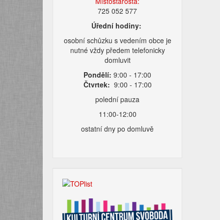
Místostarosta:
725 052 577
Úřední hodiny:
osobní schůzku s vedením obce je
nutné vždy předem telefonicky
domluvit
Pondělí:
9:00 - 17:00
Čtvrtek:
9:00 - 17:00
polední pauza
11:00-12:00
ostatní dny po domluvě