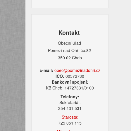
Kontakt
Obecní úřad
Pomezí nad Ohří čp.82
350 02 Cheb
E-mail:
obec@pomezinadohri.cz
IČO:
00572730
Bankovní spojení:
KB Cheb 14727331/0100
Telefony:
Sekretariát:
354 431 531
Starosta:
725 051 115