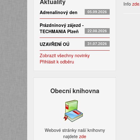
Aktuality
Info
zde
Adrenalinový den
05.09.2026
Prázdninový zájezd -
TECHMANIA Plzeň
22.08.2026
UZAVŘENÍ OÚ
31.07.2026
Zobrazit všechny novinky
Přihlásit k odběru
Obecní knihovna
Webové stránky naší knihovny
najdete
zde​