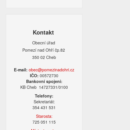
Kontakt
Obecní úřad
Pomezí nad Ohří čp.82
350 02 Cheb
E-mail:
obec@pomezinadohri.cz
IČO:
00572730
Bankovní spojení:
KB Cheb 14727331/0100
Telefony:
Sekretariát:
354 431 531
Starosta:
725 051 115