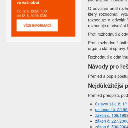
O odvolání proti roz
který rozhodnutí vyd
rozhoduje o odvolání
rozhoduje o odvolání t
Proti rozhodnutí o odv
Proti rozhodnutí úst
orgánu státní správy.
Rozhodnutí o odmítnu
Návody pro řeš
Přehled a popis postu
Nejdůležitější 
Přehled předpisů, pod
ústavní zák. č. 1/
usnesení č. 2/199
zákon č. 106/199
zákon č. 227/200
zákon č. 500/200