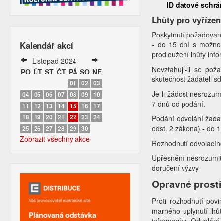
ID datové schr
Lhůty pro vyřízen
Poskytnutí požadované
- do 15 dní s možnos
Kalendář akcí
prodloužení lhůty info
Listopad 2024
Nevztahují-li se pož
PO
ÚT
ST
ČT
PÁ
SO
NE
skutečnost žadateli s
01
02
03
Je-li žádost nesrozum
04
05
06
07
08
09
10
7 dnů od podání.
11
12
13
14
15
16
17
18
19
20
21
22
23
24
Podání odvolání žadat
odst. 2 zákona) - do 
25
26
27
28
29
30
Zobrazit všechny akce
Rozhodnutí odvolacíh
Upřesnění nesrozumit
doručení výzvy
Opravné prost
Proti rozhodnutí pov
marného uplynutí lhů
informacím. Odvolání 