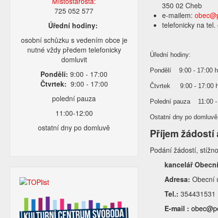
Místostarosta:
350 02 Cheb
725 052 577
e-mailem:
obec@p
telefonicky na tel
Úřední hodiny:
osobní schůzku s vedením obce je
nutné vždy předem telefonicky
Úřední hodiny:
domluvit
Pondělí 9:00 - 17:00 h
Pondělí:
9:00 - 17:00
Čtvrtek:
9:00 - 17:00
Čtvrtek 9:00 - 17:00 
polední pauza
Polední pauza 11:00 -
11:00-12:00
Ostatní dny po domluvě
ostatní dny po domluvě
Příjem žádostí
Podání žádostí, stížn
kancelář Obecn
Adresa:
Obecní 
Tel.:
354431531
E-mail :
obec@po