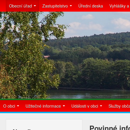
Obecní úřad
Zastupitelstvo
Úřední deska
Vyhlášky a
O obci
Užitečné informace
Události v obci
Služby ob
Povinné in