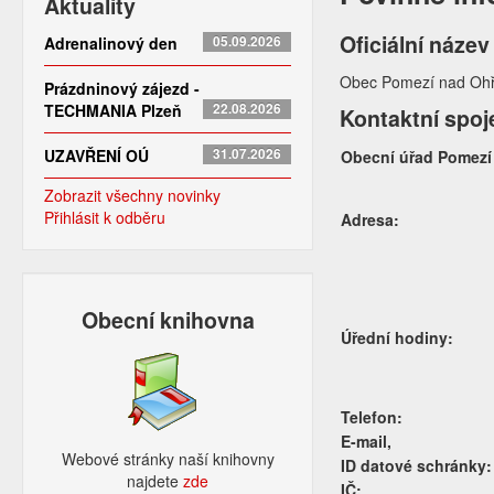
Aktuality
Oficiální název
Adrenalinový den
05.09.2026
Obec Pomezí nad Ohř
Prázdninový zájezd -
TECHMANIA Plzeň
22.08.2026
Kontaktní spoj
UZAVŘENÍ OÚ
31.07.2026
Obecní úřad Pomezí
Zobrazit všechny novinky
Přihlásit k odběru
Adresa:
Obecní knihovna
Úřední hodiny:
Telefon:
E-mail,
Webové stránky naší knihovny
ID datové schránky:
najdete
zde​
IČ: