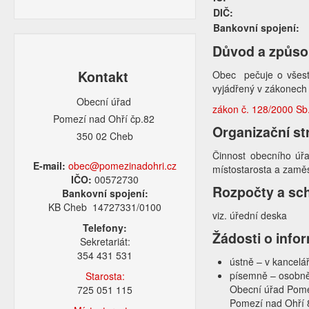
DIČ:
Bankovní spojení:
Důvod a způso
Kontakt
Obec pečuje o všestr
vyjádřený v zákonech 
Obecní úřad
zákon č. 128/2000 Sb.
Pomezí nad Ohří čp.82
Organizační st
350 02 Cheb
Činnost obecního úřa
E-mail:
obec@pomezinadohri.cz
místostarosta a zaměs
IČO:
00572730
Rozpočty a sc
Bankovní spojení:
KB Cheb 14727331/0100
viz. úřední deska
Telefony:
Žádosti o info
Sekretariát:
354 431 531
ústně – v kancelář
písemně – osobně
Starosta:
Obecní úřad Pome
725 051 115
Pomezí nad Ohří 