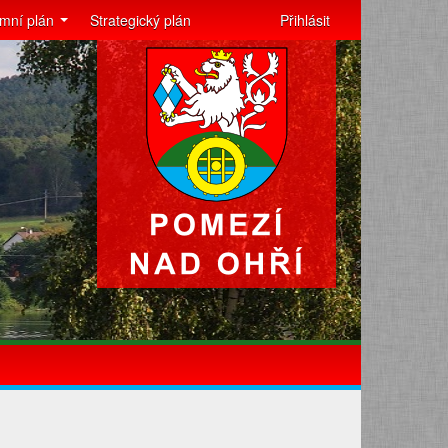
mní plán
Strategický plán
Přihlásit