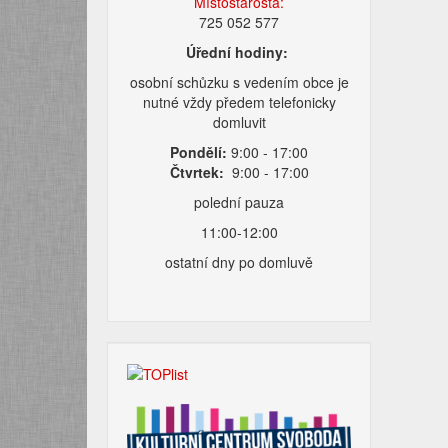
Místostarosta:
725 052 577
Úřední hodiny:
osobní schůzku s vedením obce je
nutné vždy předem telefonicky
domluvit
Pondělí:
9:00 - 17:00
Čtvrtek:
9:00 - 17:00
polední pauza
11:00-12:00
ostatní dny po domluvě