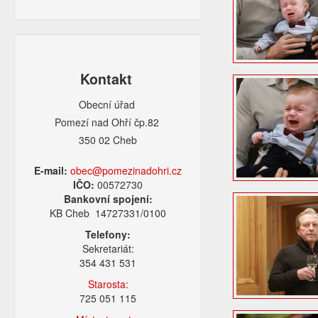
Kontakt
Obecní úřad
Pomezí nad Ohří čp.82
350 02 Cheb
E-mail:
obec@pomezinadohri.cz
IČO:
00572730
Bankovní spojení:
KB Cheb 14727331/0100
Telefony:
Sekretariát:
354 431 531
Starosta:
725 051 115