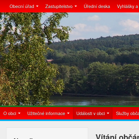
Obecní úřad
Zastupitelstvo
Úřední deska
Vyhlášky a
O obci
Užitečné informace
Události v obci
Služby ob
Vítání občá