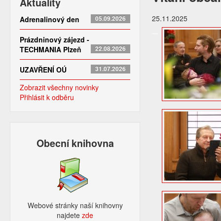
Aktuality
25.11.2025
Adrenalinový den
05.09.2026
Prázdninový zájezd -
TECHMANIA Plzeň
22.08.2026
UZAVŘENÍ OÚ
31.07.2026
Zobrazit všechny novinky
Přihlásit k odběru
Obecní knihovna
Webové stránky naší knihovny
najdete
zde​