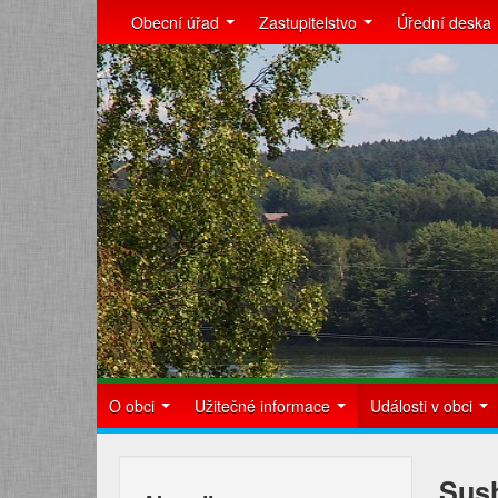
Obecní úřad
Zastupitelstvo
Úřední deska
O obci
Užitečné informace
Události v obci
Sush