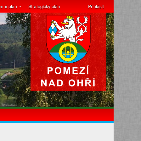
mní plán
Strategický plán
Přihlásit