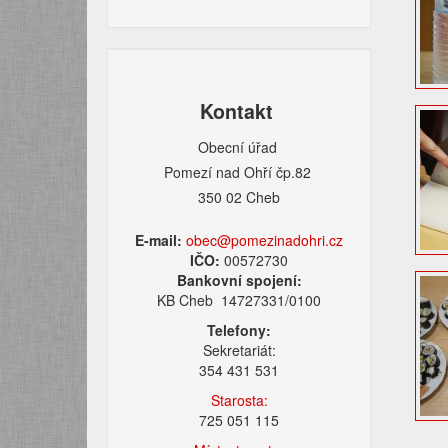
Kontakt
Obecní úřad
Pomezí nad Ohří čp.82
350 02 Cheb
E-mail:
obec@pomezinadohri.cz
IČO:
00572730
Bankovní spojení:
KB Cheb 14727331/0100
Telefony:
Sekretariát:
354 431 531
Starosta:
725 051 115