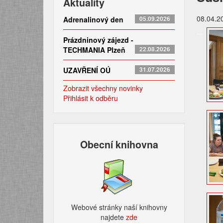
Aktuality
08.04.2
Adrenalinový den
05.09.2026
Prázdninový zájezd -
TECHMANIA Plzeň
22.08.2026
UZAVŘENÍ OÚ
31.07.2026
Zobrazit všechny novinky
Přihlásit k odběru
Obecní knihovna
Webové stránky naší knihovny
najdete
zde​