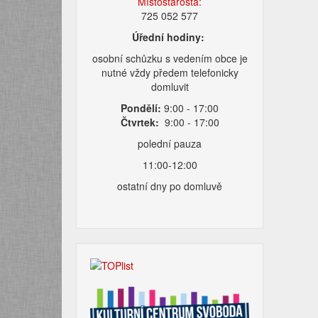
Místostarosta:
725 052 577
Úřední hodiny:
osobní schůzku s vedením obce je
nutné vždy předem telefonicky
domluvit
Pondělí:
9:00 - 17:00
Čtvrtek:
9:00 - 17:00
polední pauza
11:00-12:00
ostatní dny po domluvě