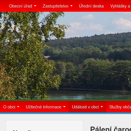
Obecní úřad
Zastupitelstvo
Úřední deska
Vyhlášky a
O obci
Užitečné informace
Události v obci
Služby ob
Pálení čaro