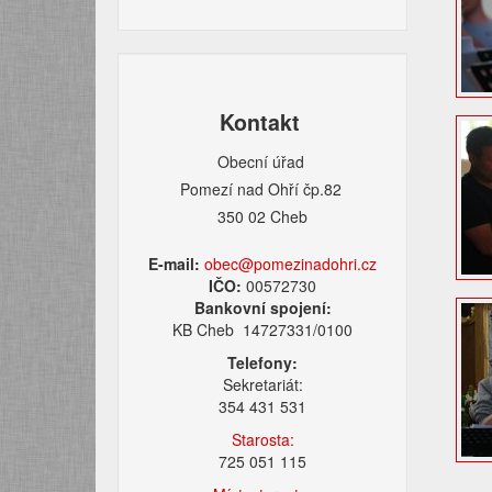
Kontakt
Obecní úřad
Pomezí nad Ohří čp.82
350 02 Cheb
E-mail:
obec@pomezinadohri.cz
IČO:
00572730
Bankovní spojení:
KB Cheb 14727331/0100
Telefony:
Sekretariát:
354 431 531
Starosta:
725 051 115