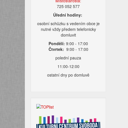
Místostarosta:
725 052 577
Úřední hodiny:
osobní schůzku s vedením obce je
nutné vždy předem telefonicky
domluvit
Pondělí:
9:00 - 17:00
Čtvrtek:
9:00 - 17:00
polední pauza
11:00-12:00
ostatní dny po domluvě