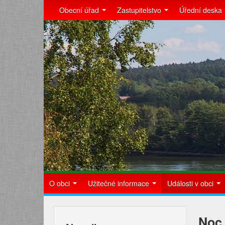
Obecní úřad
Zastupitelstvo
Úřední deska
O obci
Užitečné informace
Události v obci
Noc 