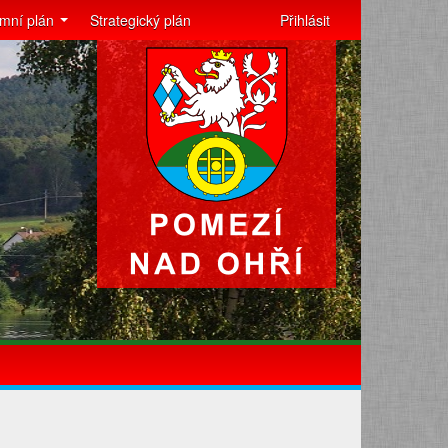
mní plán
Strategický plán
Přihlásit