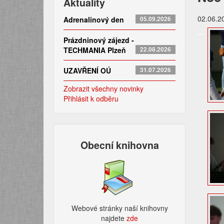
Aktuality
02.06.2
Adrenalinový den
05.09.2026
Prázdninový zájezd -
TECHMANIA Plzeň
22.08.2026
UZAVŘENÍ OÚ
31.07.2026
Zobrazit všechny novinky
Přihlásit k odběru
Obecní knihovna
Webové stránky naší knihovny
najdete
zde​