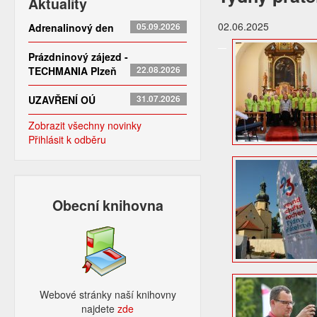
Aktuality
02.06.2025
Adrenalinový den
05.09.2026
Prázdninový zájezd -
TECHMANIA Plzeň
22.08.2026
UZAVŘENÍ OÚ
31.07.2026
Zobrazit všechny novinky
Přihlásit k odběru
Obecní knihovna
Webové stránky naší knihovny
najdete
zde​