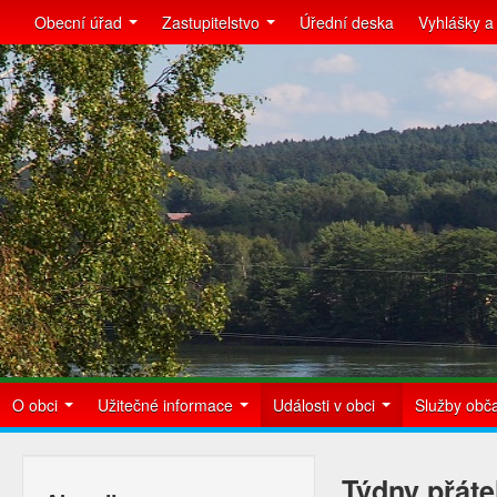
Obecní úřad
Zastupitelstvo
Úřední deska
Vyhlášky a
O obci
Užitečné informace
Události v obci
Služby ob
Týdny přáte