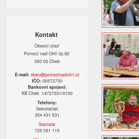
Kontakt
Obecní úřad
Pomezí nad Ohří čp.82
350 02 Cheb
E-mail:
obec@pomezinadohri.cz
IČO:
00572730
Bankovní spojení:
KB Cheb 14727331/0100
Telefony:
Sekretariát:
354 431 531
Starosta:
725 051 115