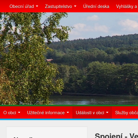
Obecní úřad
Zastupitelstvo
Úřední deska
Vyhlášky a
O obci
Užitečné informace
Události v obci
Služby ob
Spojení - V