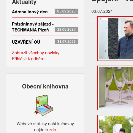
Aktuality
03.07.2024
Adrenalinový den
05.09.2026
Prázdninový zájezd -
TECHMANIA Plzeň
22.08.2026
UZAVŘENÍ OÚ
31.07.2026
Zobrazit všechny novinky
Přihlásit k odběru
Obecní knihovna
Webové stránky naší knihovny
najdete
zde​