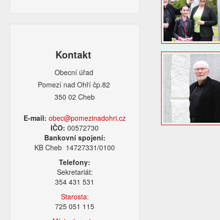
Kontakt
Obecní úřad
Pomezí nad Ohří čp.82
350 02 Cheb
E-mail:
obec@pomezinadohri.cz
IČO:
00572730
Bankovní spojení:
KB Cheb 14727331/0100
Telefony:
Sekretariát:
354 431 531
Starosta:
725 051 115