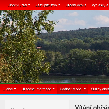
Obecní úřad
Zastupitelstvo
Úřední deska
Vyhlášky a
O obci
Užitečné informace
Události v obci
Služby ob
Vítání obč