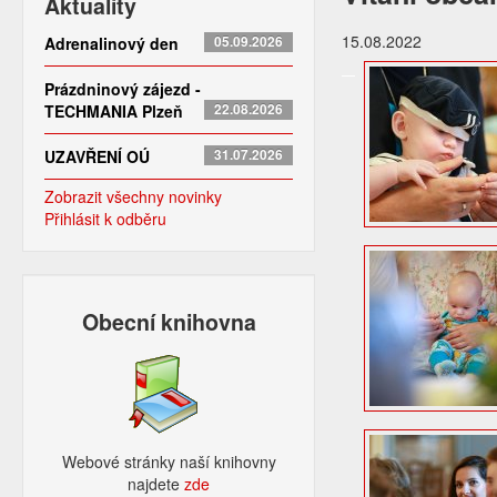
Aktuality
15.08.2022
Adrenalinový den
05.09.2026
Prázdninový zájezd -
TECHMANIA Plzeň
22.08.2026
UZAVŘENÍ OÚ
31.07.2026
Zobrazit všechny novinky
Přihlásit k odběru
Obecní knihovna
Webové stránky naší knihovny
najdete
zde​