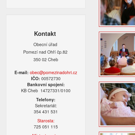
Kontakt
Obecní úřad
Pomezí nad Ohří čp.82
350 02 Cheb
E-mail:
obec@pomezinadohri.cz
IČO:
00572730
Bankovní spojení:
KB Cheb 14727331/0100
Telefony:
Sekretariát:
354 431 531
Starosta:
725 051 115