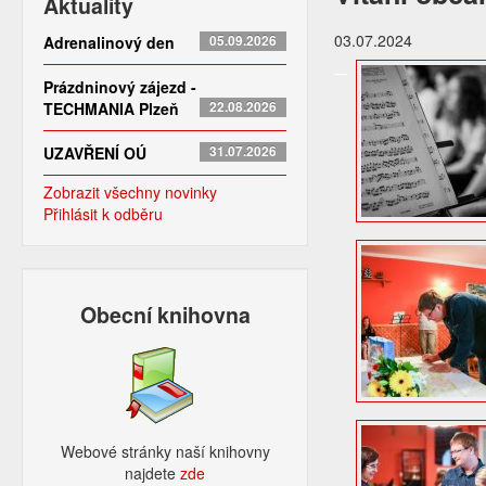
Aktuality
03.07.2024
Adrenalinový den
05.09.2026
Prázdninový zájezd -
TECHMANIA Plzeň
22.08.2026
UZAVŘENÍ OÚ
31.07.2026
Zobrazit všechny novinky
Přihlásit k odběru
Obecní knihovna
Webové stránky naší knihovny
najdete
zde​