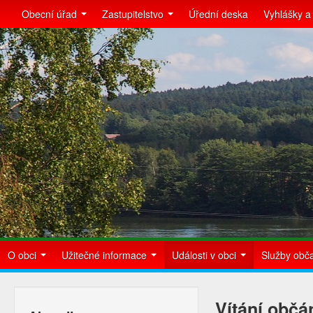
Obecní úřad
Zastupitelstvo
Úřední deska
Vyhlášky a
O obci
Užitečné informace
Události v obci
Služby ob
Vítání občá