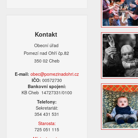
Kontakt
Obecní úřad
Pomezí nad Ohří čp.82
350 02 Cheb
E-mail:
obec@pomezinadohri.cz
IČO:
00572730
Bankovní spojení:
KB Cheb 14727331/0100
Telefony:
Sekretariát:
354 431 531
Starosta:
725 051 115