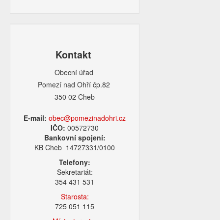
Kontakt
Obecní úřad
Pomezí nad Ohří čp.82
350 02 Cheb
E-mail:
obec@pomezinadohri.cz
IČO:
00572730
Bankovní spojení:
KB Cheb 14727331/0100
Telefony:
Sekretariát:
354 431 531
Starosta:
725 051 115