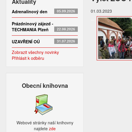
Aktuality
01.03.2023
Adrenalinový den
05.09.2026
Prázdninový zájezd -
TECHMANIA Plzeň
22.08.2026
UZAVŘENÍ OÚ
31.07.2026
Zobrazit všechny novinky
Přihlásit k odběru
Obecní knihovna
Webové stránky naší knihovny
najdete
zde​