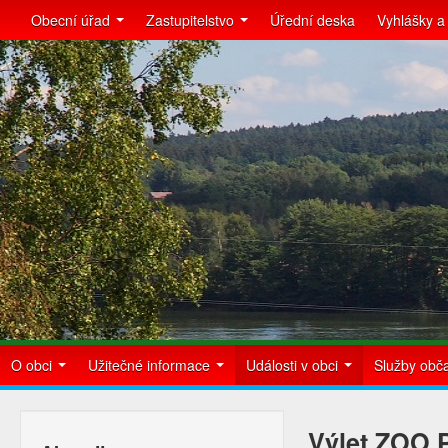
Obecní úřad
Zastupitelstvo
Úřední deska
Vyhlášky a
O obci
Užitečné informace
Události v obci
Služby ob
Výlet ZOO 