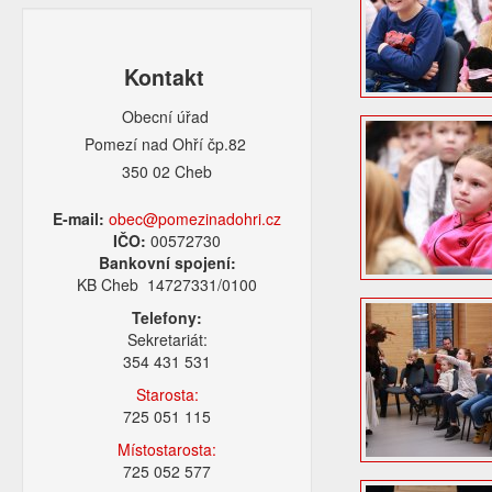
Kontakt
Obecní úřad
Pomezí nad Ohří čp.82
350 02 Cheb
E-mail:
obec@pomezinadohri.cz
IČO:
00572730
Bankovní spojení:
KB Cheb 14727331/0100
Telefony:
Sekretariát:
354 431 531
Starosta:
725 051 115
Místostarosta:
725 052 577