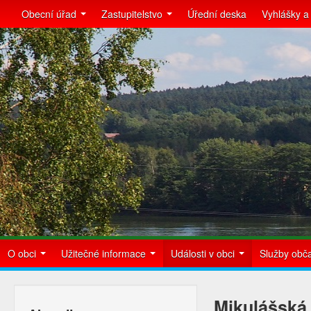
Obecní úřad
Zastupitelstvo
Úřední deska
Vyhlášky a
O obci
Užitečné informace
Události v obci
Služby ob
Mikulášská