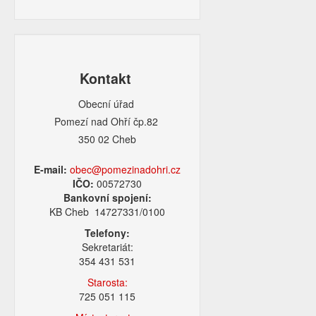
Kontakt
Obecní úřad
Pomezí nad Ohří čp.82
350 02 Cheb
E-mail:
obec@pomezinadohri.cz
IČO:
00572730
Bankovní spojení:
KB Cheb 14727331/0100
Telefony:
Sekretariát:
354 431 531
Starosta:
725 051 115