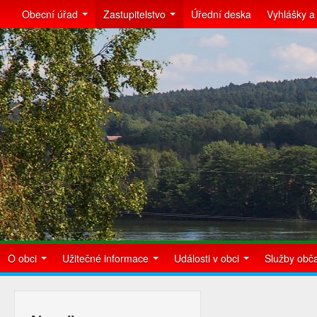
Obecní úřad
Zastupitelstvo
Úřední deska
Vyhlášky a
O obci
Užitečné informace
Události v obci
Služby ob