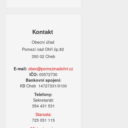
Kontakt
Obecní úřad
Pomezí nad Ohří čp.82
350 02 Cheb
E-mail:
obec@pomezinadohri.cz
IČO:
00572730
Bankovní spojení:
KB Cheb 14727331/0100
Telefony:
Sekretariát:
354 431 531
Starosta:
725 051 115