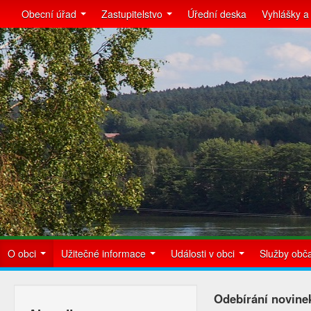
Obecní úřad
Zastupitelstvo
Úřední deska
Vyhlášky a
O obci
Užitečné informace
Události v obci
Služby ob
Odebírání novine