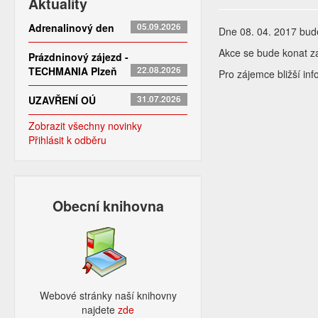
Aktuality
Adrenalinový den
05.09.2026
Dne 08. 04. 2017 bude
Akce se bude konat z
Prázdninový zájezd -
TECHMANIA Plzeň
22.08.2026
Pro zájemce bližší in
UZAVŘENÍ OÚ
31.07.2026
Zobrazit všechny novinky
Přihlásit k odběru
Obecní knihovna
Webové stránky naší knihovny
najdete
zde​