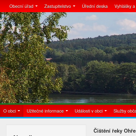
Obecní úřad
Zastupitelstvo
Úřední deska
Vyhlášky a
O obci
Užitečné informace
Události v obci
Služby ob
Čištění řeky Ohře