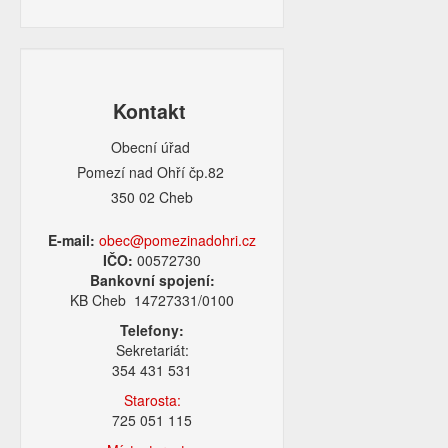
Kontakt
Obecní úřad
Pomezí nad Ohří čp.82
350 02 Cheb
E-mail:
obec@pomezinadohri.cz
IČO:
00572730
Bankovní spojení:
KB Cheb 14727331/0100
Telefony:
Sekretariát:
354 431 531
Starosta:
725 051 115