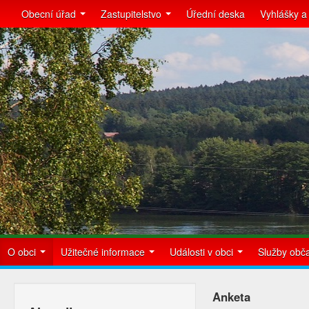
Obecní úřad
Zastupitelstvo
Úřední deska
Vyhlášky a
O obci
Užitečné informace
Události v obci
Služby ob
Anketa