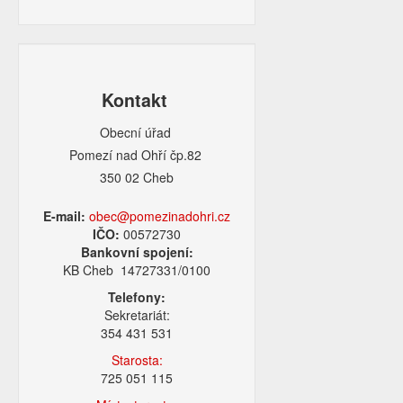
Kontakt
Obecní úřad
Pomezí nad Ohří čp.82
350 02 Cheb
E-mail:
obec@pomezinadohri.cz
IČO:
00572730
Bankovní spojení:
KB Cheb 14727331/0100
Telefony:
Sekretariát:
354 431 531
Starosta:
725 051 115