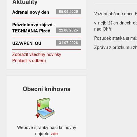
Aktuality
Adrenalinový den
05.09.2026
Vážení občané obce 
v nejbližšich dnech o
Prázdninový zájezd -
nad Ohří.
TECHMANIA Plzeň
22.08.2026
Posudek statika si m
UZAVŘENÍ OÚ
31.07.2026
Zprávu z průzkumu zh
Zobrazit všechny novinky
Přihlásit k odběru
Obecní knihovna
Webové stránky naší knihovny
najdete
zde​