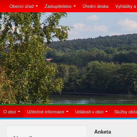
Obecní úřad
Zastupitelstvo
Úřední deska
Vyhlášky a
O obci
Užitečné informace
Události v obci
Služby ob
Anketa