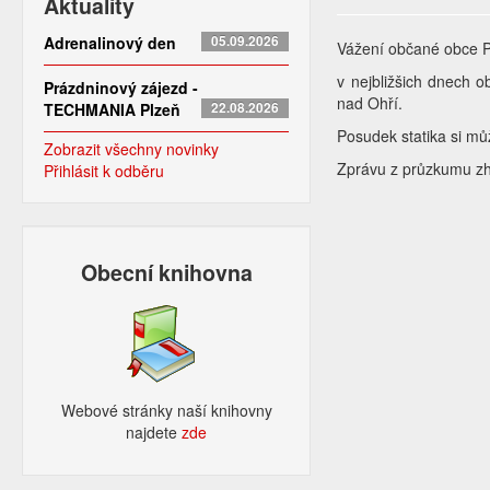
Aktuality
Adrenalinový den
05.09.2026
Vážení občané obce 
v nejbližšich dnech o
Prázdninový zájezd -
nad Ohří.
TECHMANIA Plzeň
22.08.2026
Posudek statika si m
Zobrazit všechny novinky
Zprávu z průzkumu zh
Přihlásit k odběru
Obecní knihovna
Webové stránky naší knihovny
najdete
zde​