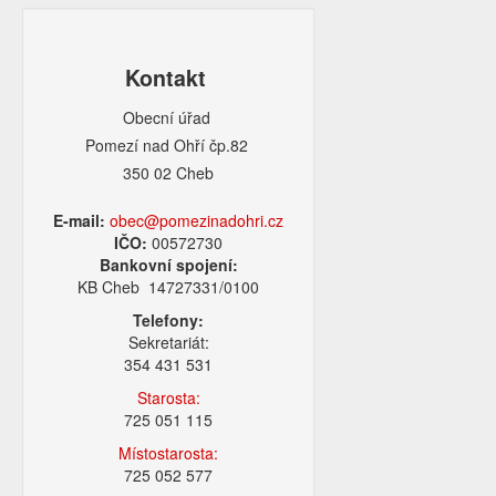
Kontakt
Obecní úřad
Pomezí nad Ohří čp.82
350 02 Cheb
E-mail:
obec@pomezinadohri.cz
IČO:
00572730
Bankovní spojení:
KB Cheb 14727331/0100
Telefony:
Sekretariát:
354 431 531
Starosta:
725 051 115
Místostarosta:
725 052 577