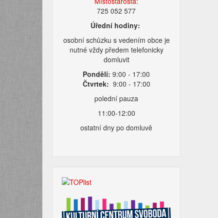
Místostarosta:
725 052 577
Úřední hodiny:
osobní schůzku s vedením obce je
nutné vždy předem telefonicky
domluvit
Pondělí:
9:00 - 17:00
Čtvrtek:
9:00 - 17:00
polední pauza
11:00-12:00
ostatní dny po domluvě