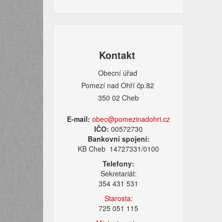
Kontakt
Obecní úřad
Pomezí nad Ohří čp.82
350 02 Cheb
E-mail:
obec@pomezinadohri.cz
IČO:
00572730
Bankovní spojení:
KB Cheb 14727331/0100
Telefony:
Sekretariát:
354 431 531
Starosta:
725 051 115