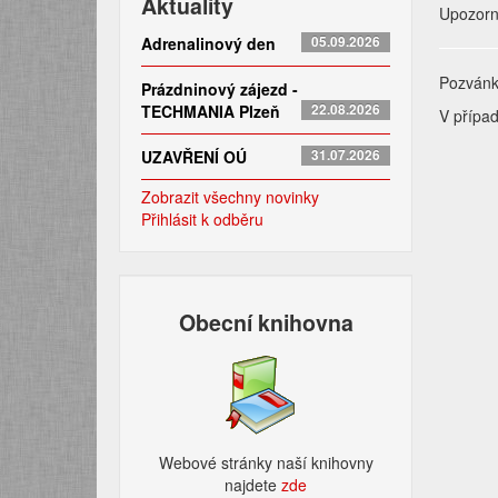
Aktuality
Upozorn
Adrenalinový den
05.09.2026
Pozván
Prázdninový zájezd -
TECHMANIA Plzeň
22.08.2026
V případ
UZAVŘENÍ OÚ
31.07.2026
Zobrazit všechny novinky
Přihlásit k odběru
Obecní knihovna
Webové stránky naší knihovny
najdete
zde​