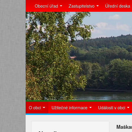
Obecní úřad
Zastupitelstvo
Úřední deska
O obci
Užitečné informace
Události v obci
Maškar