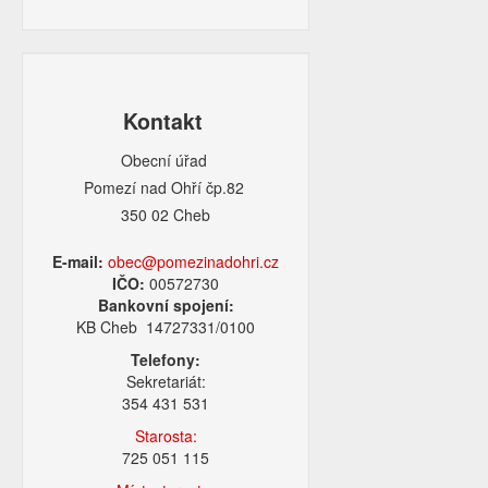
Kontakt
Obecní úřad
Pomezí nad Ohří čp.82
350 02 Cheb
E-mail:
obec@pomezinadohri.cz
IČO:
00572730
Bankovní spojení:
KB Cheb 14727331/0100
Telefony:
Sekretariát:
354 431 531
Starosta:
725 051 115