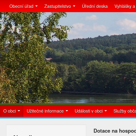
Obecní úřad
Zastupitelstvo
Úřední deska
Vyhlášky a
O obci
Užitečné informace
Události v obci
Služby ob
Dotace na hospod