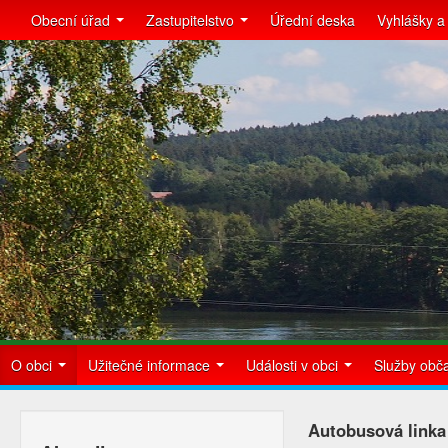
Obecní úřad
Zastupitelstvo
Úřední deska
Vyhlášky a
O obci
Užitečné informace
Události v obci
Služby ob
Autobusová linka 