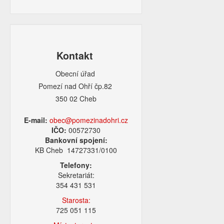
Kontakt
Obecní úřad
Pomezí nad Ohří čp.82
350 02 Cheb
E-mail:
obec@pomezinadohri.cz
IČO:
00572730
Bankovní spojení:
KB Cheb 14727331/0100
Telefony:
Sekretariát:
354 431 531
Starosta:
725 051 115