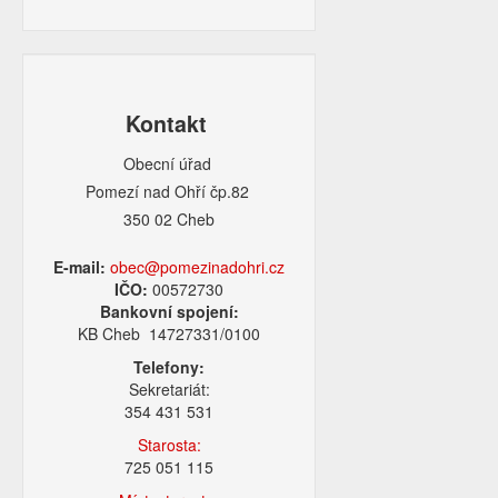
Kontakt
Obecní úřad
Pomezí nad Ohří čp.82
350 02 Cheb
E-mail:
obec@pomezinadohri.cz
IČO:
00572730
Bankovní spojení:
KB Cheb 14727331/0100
Telefony:
Sekretariát:
354 431 531
Starosta:
725 051 115