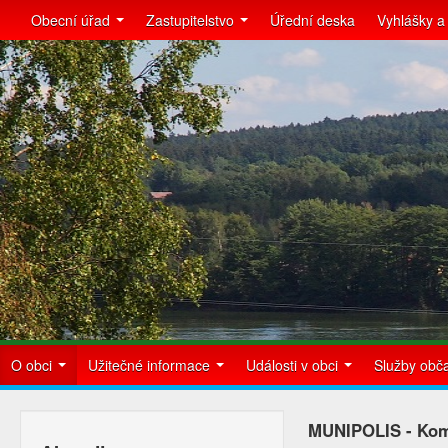
Obecní úřad
Zastupitelstvo
Úřední deska
Vyhlášky a
O obci
Užitečné informace
Události v obci
Služby ob
MUNIPOLIS - Kom