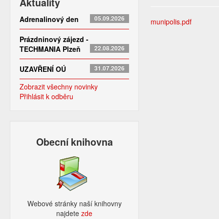
Aktuality
Adrenalinový den
05.09.2026
munipolis.pdf
Prázdninový zájezd -
TECHMANIA Plzeň
22.08.2026
UZAVŘENÍ OÚ
31.07.2026
Zobrazit všechny novinky
Přihlásit k odběru
Obecní knihovna
Webové stránky naší knihovny
najdete
zde​