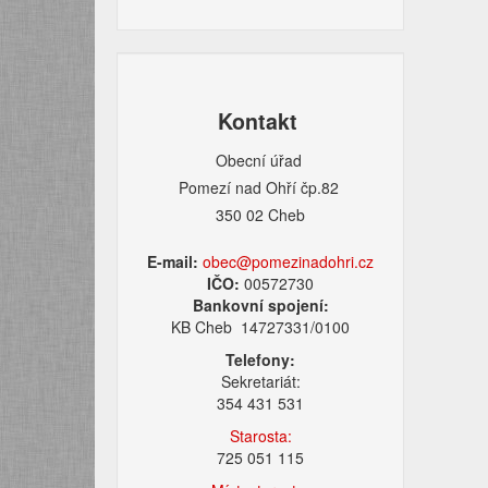
Kontakt
Obecní úřad
Pomezí nad Ohří čp.82
350 02 Cheb
E-mail:
obec@pomezinadohri.cz
IČO:
00572730
Bankovní spojení:
KB Cheb 14727331/0100
Telefony:
Sekretariát:
354 431 531
Starosta:
725 051 115