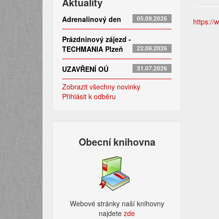
Aktuality
Adrenalinový den
05.09.2026
https://
Prázdninový zájezd -
TECHMANIA Plzeň
22.08.2026
UZAVŘENÍ OÚ
31.07.2026
Zobrazit všechny novinky
Přihlásit k odběru
Obecní knihovna
Webové stránky naší knihovny
najdete
zde​