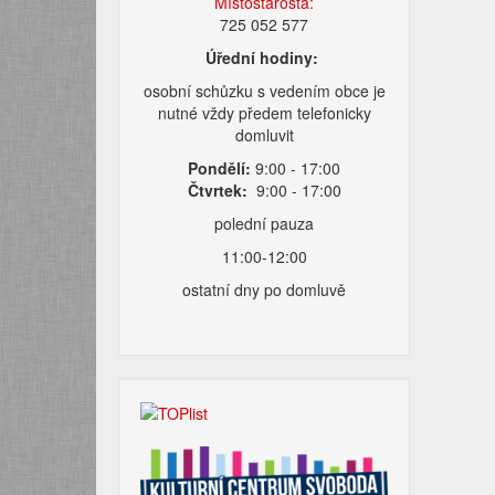
Místostarosta:
725 052 577
Úřední hodiny:
osobní schůzku s vedením obce je
nutné vždy předem telefonicky
domluvit
Pondělí:
9:00 - 17:00
Čtvrtek:
9:00 - 17:00
polední pauza
11:00-12:00
ostatní dny po domluvě