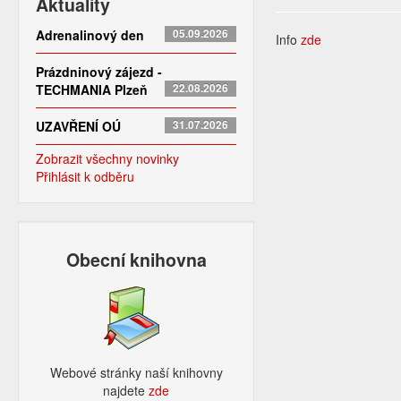
Aktuality
Adrenalinový den
05.09.2026
Info
zde
Prázdninový zájezd -
TECHMANIA Plzeň
22.08.2026
UZAVŘENÍ OÚ
31.07.2026
Zobrazit všechny novinky
Přihlásit k odběru
Obecní knihovna
Webové stránky naší knihovny
najdete
zde​