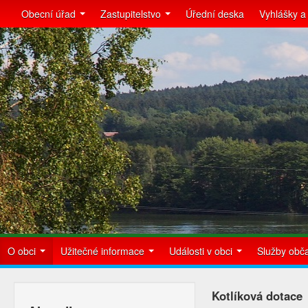
Obecní úřad
Zastupitelstvo
Úřední deska
Vyhlášky a
O obci
Užitečné informace
Události v obci
Služby ob
Kotlíková dotace