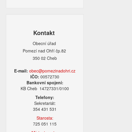
Kontakt
Obecní úřad
Pomezí nad Ohří čp.82
350 02 Cheb
E-mail:
obec@pomezinadohri.cz
IČO:
00572730
Bankovní spojení:
KB Cheb 14727331/0100
Telefony:
Sekretariát:
354 431 531
Starosta:
725 051 115