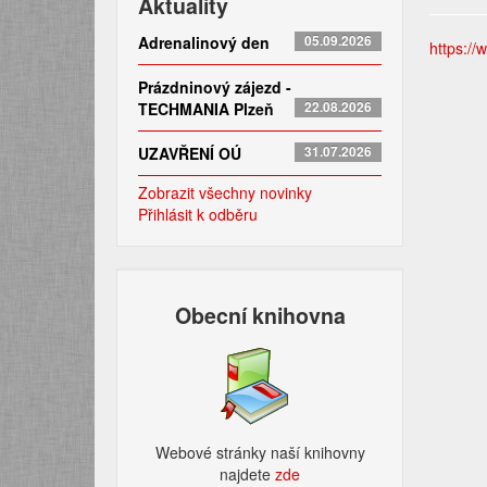
Aktuality
Adrenalinový den
05.09.2026
https://
Prázdninový zájezd -
TECHMANIA Plzeň
22.08.2026
UZAVŘENÍ OÚ
31.07.2026
Zobrazit všechny novinky
Přihlásit k odběru
Obecní knihovna
Webové stránky naší knihovny
najdete
zde​