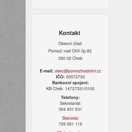
Kontakt
Obecní úřad
Pomezí nad Ohří čp.82
350 02 Cheb
E-mail:
obec@pomezinadohri.cz
IČO:
00572730
Bankovní spojení:
KB Cheb 14727331/0100
Telefony:
Sekretariát:
354 431 531
Starosta:
725 051 115