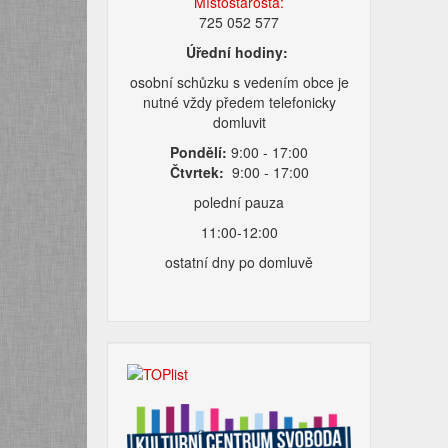
Místostarosta:
725 052 577
Úřední hodiny:
osobní schůzku s vedením obce je
nutné vždy předem telefonicky
domluvit
Pondělí:
9:00 - 17:00
Čtvrtek:
9:00 - 17:00
polední pauza
11:00-12:00
ostatní dny po domluvě