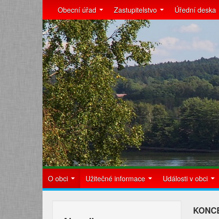
Obecní úřad
Zastupitelstvo
Úřední deska
O obci
Užitečné informace
Události v obci
KONC