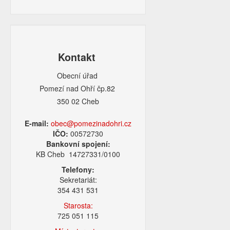
Kontakt
Obecní úřad
Pomezí nad Ohří čp.82
350 02 Cheb
E-mail:
obec@pomezinadohri.cz
IČO:
00572730
Bankovní spojení:
KB Cheb 14727331/0100
Telefony:
Sekretariát:
354 431 531
Starosta:
725 051 115