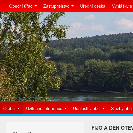
Obecní úřad
Zastupitelstvo
Úřední deska
Vyhlášky a
O obci
Užitečné informace
Události v obci
Služby ob
FIJO A DEN OT