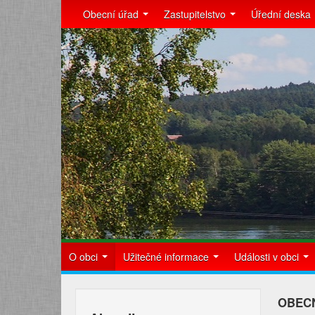
Obecní úřad
Zastupitelstvo
Úřední deska
O obci
Užitečné informace
Události v obci
OBECN