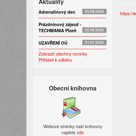
Aktuality
Adrenalinový den
05.09.2026
https://
Prázdninový zájezd -
TECHMANIA Plzeň
22.08.2026
UZAVŘENÍ OÚ
31.07.2026
Zobrazit všechny novinky
Přihlásit k odběru
Obecní knihovna
Webové stránky naší knihovny
najdete
zde​