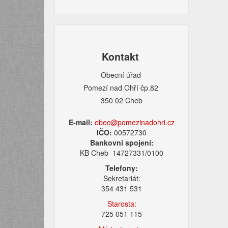
Kontakt
Obecní úřad
Pomezí nad Ohří čp.82
350 02 Cheb
E-mail:
obec@pomezinadohri.cz
IČO:
00572730
Bankovní spojení:
KB Cheb 14727331/0100
Telefony:
Sekretariát:
354 431 531
Starosta:
725 051 115