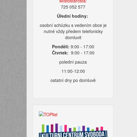
Místostarosta:
725 052 577
Úřední hodiny:
osobní schůzku s vedením obce je
nutné vždy předem telefonicky
domluvit
Pondělí:
9:00 - 17:00
Čtvrtek:
9:00 - 17:00
polední pauza
11:00-12:00
ostatní dny po domluvě