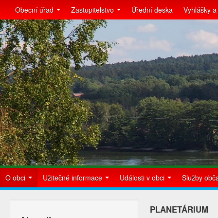
Obecní úřad
Zastupitelstvo
Úřední deska
Vyhlášky a
O obci
Užitečné informace
Události v obci
Služby ob
PLANETÁRIUM