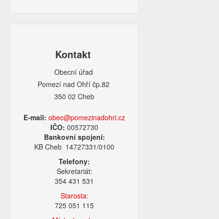
Kontakt
Obecní úřad
Pomezí nad Ohří čp.82
350 02 Cheb
E-mail:
obec@pomezinadohri.cz
IČO:
00572730
Bankovní spojení:
KB Cheb 14727331/0100
Telefony:
Sekretariát:
354 431 531
Starosta:
725 051 115