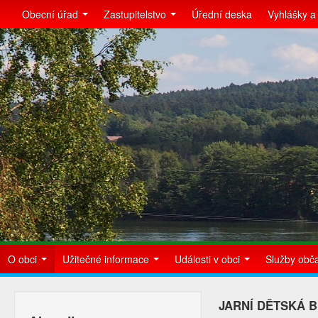
Obecní úřad
Zastupitelstvo
Úřední deska
Vyhlášky a
O obci
Užitečné informace
Události v obci
Služby ob
JARNÍ DĚTSKÁ 