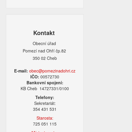
Kontakt
Obecní úřad
Pomezí nad Ohří čp.82
350 02 Cheb
E-mail:
obec@pomezinadohri.cz
IČO:
00572730
Bankovní spojení:
KB Cheb 14727331/0100
Telefony:
Sekretariát:
354 431 531
Starosta:
725 051 115