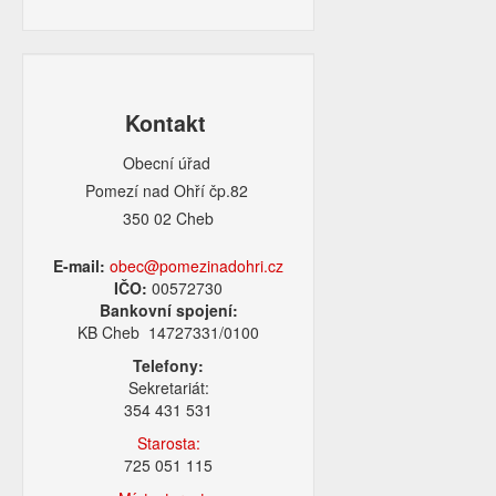
Kontakt
Obecní úřad
Pomezí nad Ohří čp.82
350 02 Cheb
E-mail:
obec@pomezinadohri.cz
IČO:
00572730
Bankovní spojení:
KB Cheb 14727331/0100
Telefony:
Sekretariát:
354 431 531
Starosta:
725 051 115