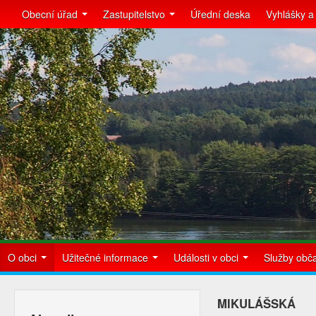
Obecní úřad
Zastupitelstvo
Úřední deska
Vyhlášky a
O obci
Užitečné informace
Události v obci
Služby ob
MIKULÁŠSKÁ