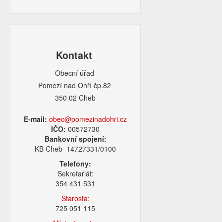
Kontakt
Obecní úřad
Pomezí nad Ohří čp.82
350 02 Cheb
E-mail:
obec@pomezinadohri.cz
IČO:
00572730
Bankovní spojení:
KB Cheb 14727331/0100
Telefony:
Sekretariát:
354 431 531
Starosta:
725 051 115