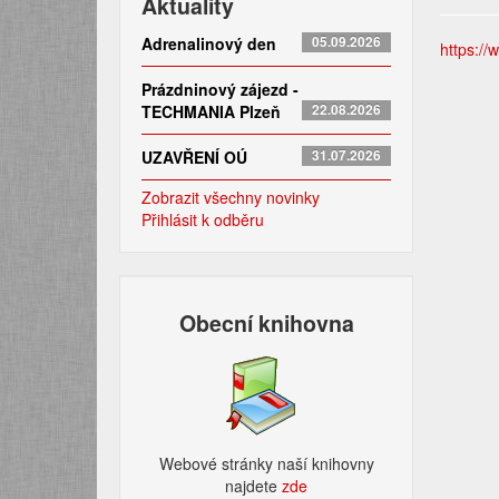
Aktuality
Adrenalinový den
05.09.2026
https://
Prázdninový zájezd -
TECHMANIA Plzeň
22.08.2026
UZAVŘENÍ OÚ
31.07.2026
Zobrazit všechny novinky
Přihlásit k odběru
Obecní knihovna
Webové stránky naší knihovny
najdete
zde​