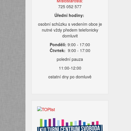
Místostarosta:
725 052 577
Úřední hodiny:
osobní schůzku s vedením obce je
nutné vždy předem telefonicky
domluvit
Pondělí:
9:00 - 17:00
Čtvrtek:
9:00 - 17:00
polední pauza
11:00-12:00
ostatní dny po domluvě