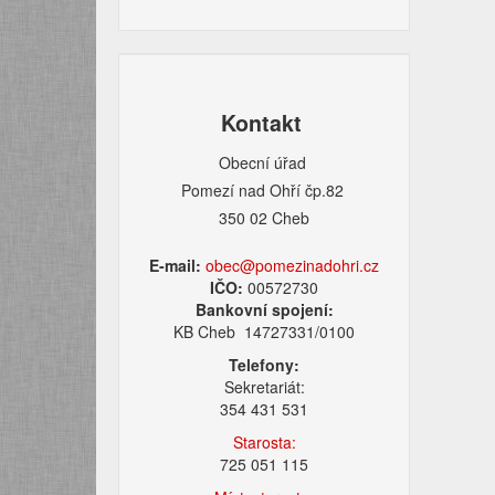
Kontakt
Obecní úřad
Pomezí nad Ohří čp.82
350 02 Cheb
E-mail:
obec@pomezinadohri.cz
IČO:
00572730
Bankovní spojení:
KB Cheb 14727331/0100
Telefony:
Sekretariát:
354 431 531
Starosta:
725 051 115