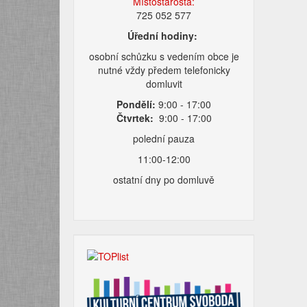
Místostarosta:
725 052 577
Úřední hodiny:
osobní schůzku s vedením obce je
nutné vždy předem telefonicky
domluvit
Pondělí:
9:00 - 17:00
Čtvrtek:
9:00 - 17:00
polední pauza
11:00-12:00
ostatní dny po domluvě