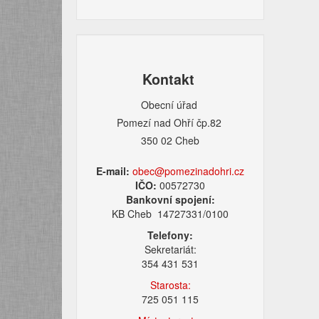
Kontakt
Obecní úřad
Pomezí nad Ohří čp.82
350 02 Cheb
E-mail:
obec@pomezinadohri.cz
IČO:
00572730
Bankovní spojení:
KB Cheb 14727331/0100
Telefony:
Sekretariát:
354 431 531
Starosta:
725 051 115