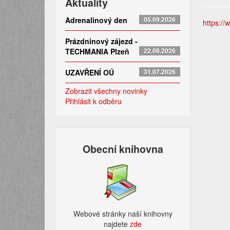
Aktuality
Adrenalinový den
05.09.2026
https://
Prázdninový zájezd -
TECHMANIA Plzeň
22.08.2026
UZAVŘENÍ OÚ
31.07.2026
Zobrazit všechny novinky
Přihlásit k odběru
Obecní knihovna
Webové stránky naší knihovny
najdete
zde​