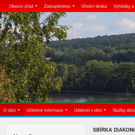
Obecní úřad
Zastupitelstvo
Úřední deska
Vyhlášky a
O obci
Užitečné informace
Události v obci
Služby ob
SBÍRKA DIAKON