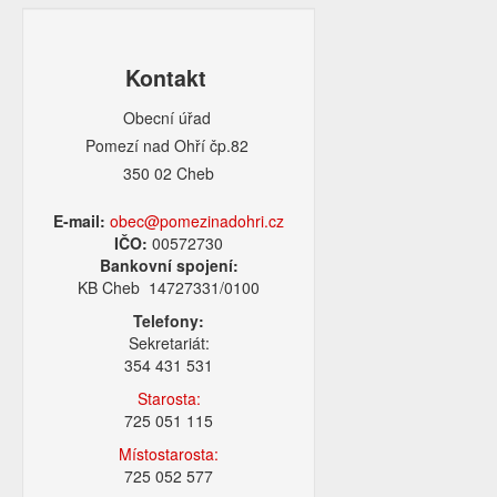
Kontakt
Obecní úřad
Pomezí nad Ohří čp.82
350 02 Cheb
E-mail:
obec@pomezinadohri.cz
IČO:
00572730
Bankovní spojení:
KB Cheb 14727331/0100
Telefony:
Sekretariát:
354 431 531
Starosta:
725 051 115
Místostarosta:
725 052 577