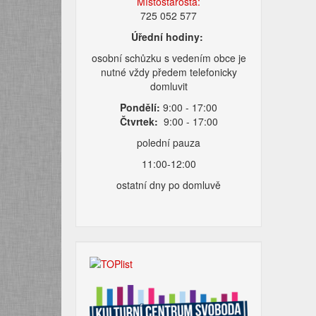
Místostarosta:
725 052 577
Úřední hodiny:
osobní schůzku s vedením obce je
nutné vždy předem telefonicky
domluvit
Pondělí:
9:00 - 17:00
Čtvrtek:
9:00 - 17:00
polední pauza
11:00-12:00
ostatní dny po domluvě