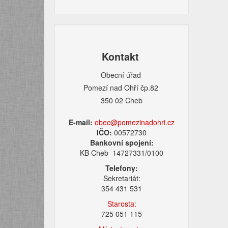
Kontakt
Obecní úřad
Pomezí nad Ohří čp.82
350 02 Cheb
E-mail:
obec@pomezinadohri.cz
IČO:
00572730
Bankovní spojení:
KB Cheb 14727331/0100
Telefony:
Sekretariát:
354 431 531
Starosta:
725 051 115