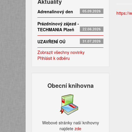
Aktuality
Adrenalinový den
05.09.2026
https://
Prázdninový zájezd -
TECHMANIA Plzeň
22.08.2026
UZAVŘENÍ OÚ
31.07.2026
Zobrazit všechny novinky
Přihlásit k odběru
Obecní knihovna
Webové stránky naší knihovny
najdete
zde​