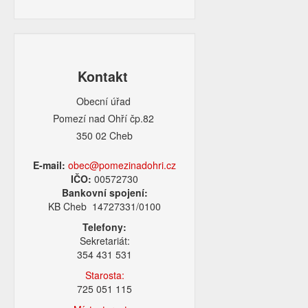
Kontakt
Obecní úřad
Pomezí nad Ohří čp.82
350 02 Cheb
E-mail:
obec@pomezinadohri.cz
IČO:
00572730
Bankovní spojení:
KB Cheb 14727331/0100
Telefony:
Sekretariát:
354 431 531
Starosta:
725 051 115