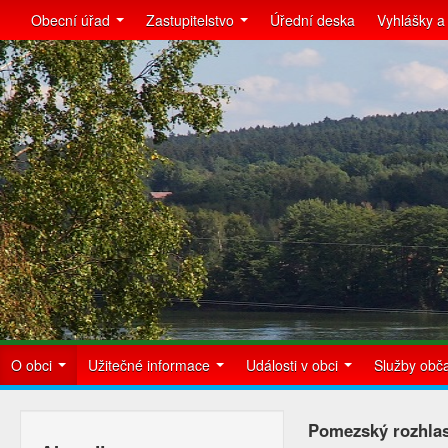
Obecní úřad
Zastupitelstvo
Úřední deska
Vyhlášky a
O obci
Užitečné informace
Události v obci
Služby ob
Pomezský rozhla