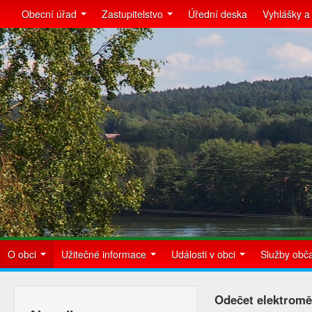
Obecní úřad
Zastupitelstvo
Úřední deska
Vyhlášky a
O obci
Užitečné informace
Události v obci
Služby ob
Odečet elektrom