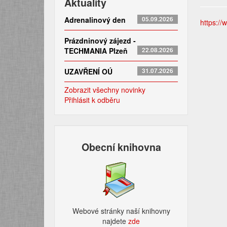
Aktuality
Adrenalinový den
05.09.2026
https://
Prázdninový zájezd -
TECHMANIA Plzeň
22.08.2026
UZAVŘENÍ OÚ
31.07.2026
Zobrazit všechny novinky
Přihlásit k odběru
Obecní knihovna
Webové stránky naší knihovny
najdete
zde​