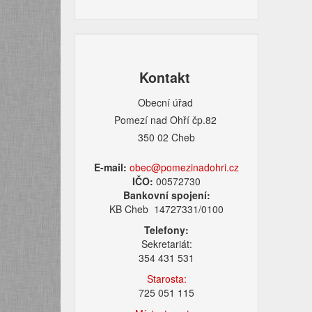
Kontakt
Obecní úřad
Pomezí nad Ohří čp.82
350 02 Cheb
E-mail:
obec@pomezinadohri.cz
IČO:
00572730
Bankovní spojení:
KB Cheb 14727331/0100
Telefony:
Sekretariát:
354 431 531
Starosta:
725 051 115