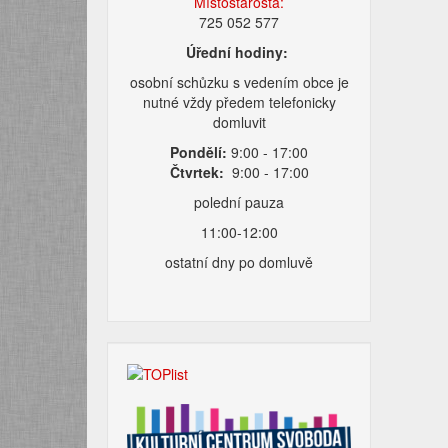
Místostarosta:
725 052 577
Úřední hodiny:
osobní schůzku s vedením obce je
nutné vždy předem telefonicky
domluvit
Pondělí:
9:00 - 17:00
Čtvrtek:
9:00 - 17:00
polední pauza
11:00-12:00
ostatní dny po domluvě