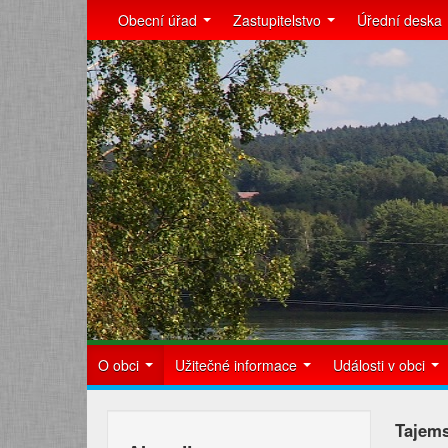
Obecní úřad
Zastupitelstvo
Úřední deska
O obci
Užitečné informace
Události v obci
Tajems