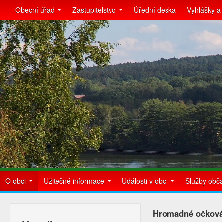
Obecní úřad
Zastupitelstvo
Úřední deska
Vyhlášky a
O obci
Užitečné informace
Události v obci
Služby ob
Hromadné očková