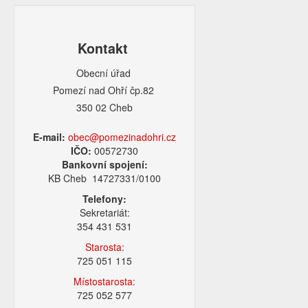
Kontakt
Obecní úřad
Pomezí nad Ohří čp.82
350 02 Cheb
E-mail:
obec@pomezinadohri.cz
IČO:
00572730
Bankovní spojení:
KB Cheb 14727331/0100
Telefony:
Sekretariát:
354 431 531
Starosta:
725 051 115
Místostarosta:
725 052 577