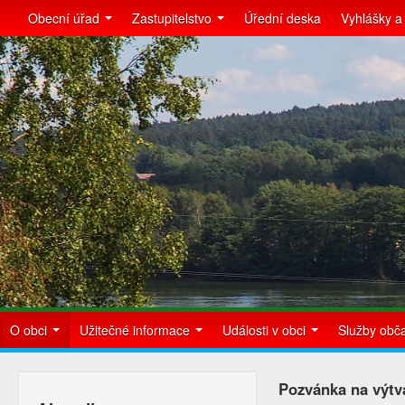
Obecní úřad
Zastupitelstvo
Úřední deska
Vyhlášky a
O obci
Užitečné informace
Události v obci
Služby ob
Pozvánka na výtv