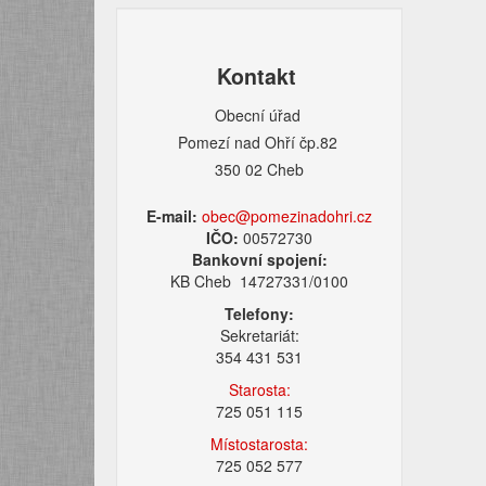
Kontakt
Obecní úřad
Pomezí nad Ohří čp.82
350 02 Cheb
E-mail:
obec@pomezinadohri.cz
IČO:
00572730
Bankovní spojení:
KB Cheb 14727331/0100
Telefony:
Sekretariát:
354 431 531
Starosta:
725 051 115
Místostarosta:
725 052 577