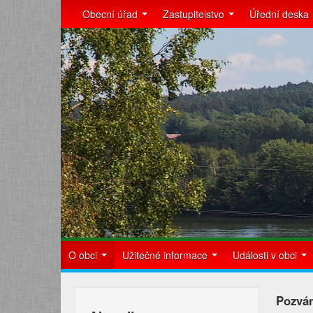
Obecní úřad
Zastupitelstvo
Úřední deska
O obci
Užitečné informace
Události v obci
Pozván