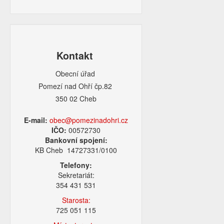
Kontakt
Obecní úřad
Pomezí nad Ohří čp.82
350 02 Cheb
E-mail:
obec@pomezinadohri.cz
IČO:
00572730
Bankovní spojení:
KB Cheb 14727331/0100
Telefony:
Sekretariát:
354 431 531
Starosta:
725 051 115