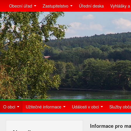
Obecní úřad
Zastupitelstvo
Úřední deska
Vyhlášky a
O obci
Užitečné informace
Události v obci
Služby ob
Informace pro maj