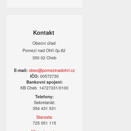
Kontakt
Obecní úřad
Pomezí nad Ohří čp.82
350 02 Cheb
E-mail:
obec@pomezinadohri.cz
IČO:
00572730
Bankovní spojení:
KB Cheb 14727331/0100
Telefony:
Sekretariát:
354 431 531
Starosta:
725 051 115