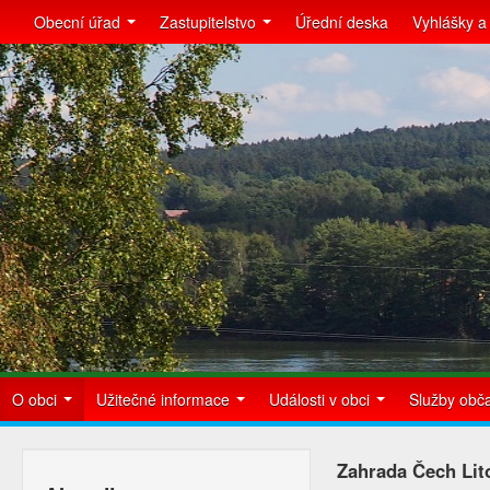
Obecní úřad
Zastupitelstvo
Úřední deska
Vyhlášky a
O obci
Užitečné informace
Události v obci
Služby ob
Zahrada Čech Lit