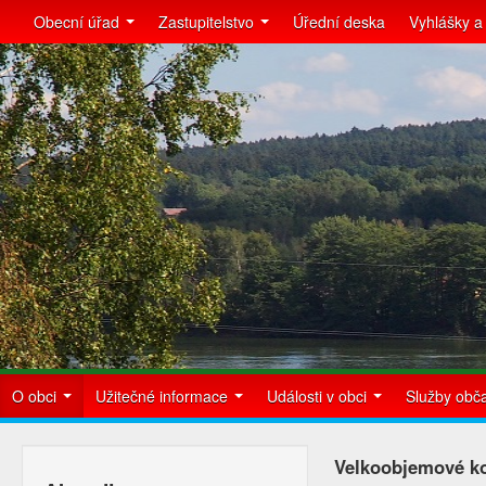
Obecní úřad
Zastupitelstvo
Úřední deska
Vyhlášky a
O obci
Užitečné informace
Události v obci
Služby ob
Velkoobjemové ko