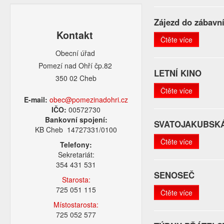
Zájezd do zábavní
Kontakt
Čtěte více
Obecní úřad
Pomezí nad Ohří čp.82
LETNÍ KINO
350 02 Cheb
Čtěte více
E-mail:
obec@pomezinadohri.cz
IČO:
00572730
Bankovní spojení:
SVATOJAKUBSK
KB Cheb 14727331/0100
Čtěte více
Telefony:
Sekretariát:
354 431 531
SENOSEČ
Starosta:
725 051 115
Čtěte více
Místostarosta:
725 052 577