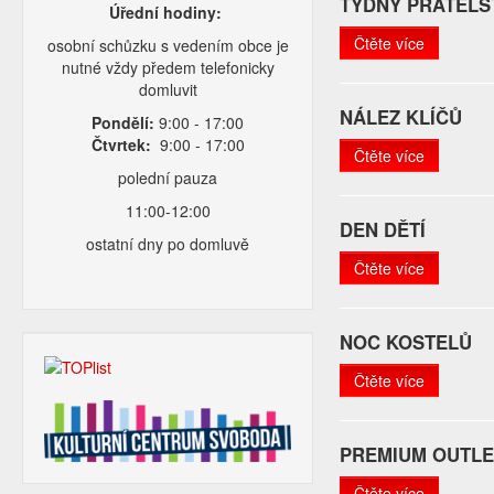
TÝDNY PŘÁTELST
Úřední hodiny:
Čtěte více
osobní schůzku s vedením obce je
nutné vždy předem telefonicky
domluvit
NÁLEZ KLÍČŮ
Pondělí:
9:00 - 17:00
Čtvrtek:
9:00 - 17:00
Čtěte více
polední pauza
11:00-12:00
DEN DĚTÍ
ostatní dny po domluvě
Čtěte více
NOC KOSTELŮ
Čtěte více
PREMIUM OUTLE
Čtěte více