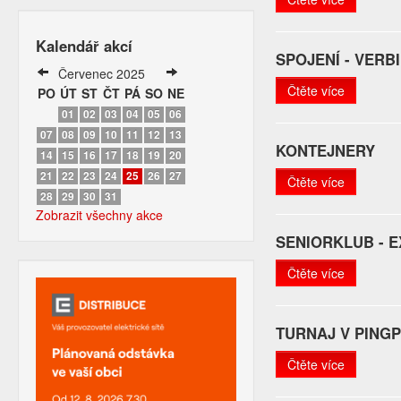
Kalendář akcí
SPOJENÍ - VER
Červenec 2025
Čtěte více
PO
ÚT
ST
ČT
PÁ
SO
NE
01
02
03
04
05
06
07
08
09
10
11
12
13
KONTEJNERY
14
15
16
17
18
19
20
21
22
23
24
25
26
27
Čtěte více
28
29
30
31
Zobrazit všechny akce
SENIORKLUB - 
Čtěte více
TURNAJ V PING
Čtěte více