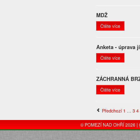
MDŽ
Čtěte více
Anketa - úprava 
Čtěte více
ZÁCHRANNÁ BR
Čtěte více
Předchozí
1
…
3
4
© POMEZÍ NAD OHŘÍ 2026 |