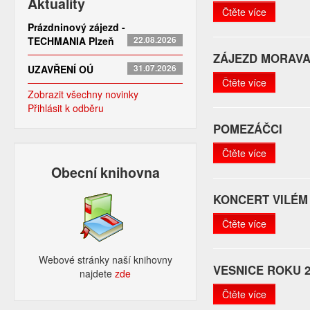
Aktuality
Čtěte více
Prázdninový zájezd -
TECHMANIA Plzeň
22.08.2026
ZÁJEZD MORAV
UZAVŘENÍ OÚ
31.07.2026
Čtěte více
Zobrazit všechny novinky
Přihlásit k odběru
POMEZÁČCI
Čtěte více
Obecní knihovna
KONCERT VILÉM
Čtěte více
Webové stránky naší knihovny
VESNICE ROKU 2
najdete
zde​
Čtěte více