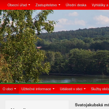
Obecní úřad
Zastupitelstvo
Úřední deska
Vyhlášky a
O obci
Užitečné informace
Události v obci
Služby ob
Svatojakubská m