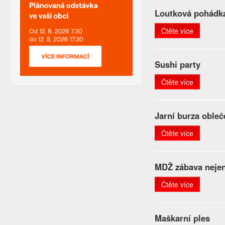
Loutková pohádk
Čtěte více
Sushi party
Čtěte více
Jarní burza obleč
Čtěte více
MDŽ zábava nejen
Čtěte více
Maškarní ples