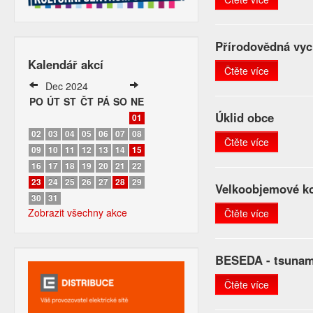
Přírodovědná vyc
Kalendář akcí
Čtěte více
Dec 2024
PO
ÚT
ST
ČT
PÁ
SO
NE
Úklid obce
01
02
03
04
05
06
07
08
Čtěte více
09
10
11
12
13
14
15
16
17
18
19
20
21
22
23
24
25
26
27
28
29
Velkoobjemové ko
30
31
Zobrazit všechny akce
Čtěte více
BESEDA - tsunam
Čtěte více