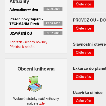
Aktuality
Čtěte více
Adrenalinový den
05.09.2026
Prázdninový zájezd -
PROVOZ OÚ - DO
TECHMANIA Plzeň
22.08.2026
Čtěte více
UZAVŘENÍ OÚ
31.07.2026
Zobrazit všechny novinky
Slavnostní otevře
Přihlásit k odběru
Čtěte více
Obecní knihovna
Exkurze do planet
Čtěte více
Uzavírka silnice
Webové stránky naší knihovny
Čtěte více
najdete
zde​