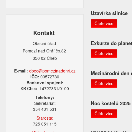
Uzavírka silnice
Čtěte více
Kontakt
Exkurze do planet
Obecní úřad
Pomezí nad Ohří čp.82
Čtěte více
350 02 Cheb
E-mail:
obec@pomezinadohri.cz
Mezinárodní den 
IČO:
00572730
Bankovní spojení:
Čtěte více
KB Cheb 14727331/0100
Telefony:
Noc kostelů 2025
Sekretariát:
354 431 531
Čtěte více
Starosta:
725 051 115