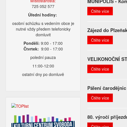
Místostarosta:
MUNIPOLIS - Kom
725 052 577
Čtěte více
Úřední hodiny:
osobní schůzku s vedením obce je
nutné vždy předem telefonicky
Zájezd do Plzeňs
domluvit
Čtěte více
Pondělí:
9:00 - 17:00
Čtvrtek:
9:00 - 17:00
polední pauza
VELIKONOČNÍ S
11:00-12:00
Čtěte více
ostatní dny po domluvě
Pálení čarodějnic
Čtěte více
80. výročí příje
Čtěte více