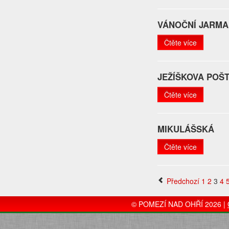
VÁNOČNÍ JARMA
Čtěte více
JEŽÍŠKOVA POŠ
Čtěte více
MIKULÁŠSKÁ
Čtěte více
Předchozí
1
2
3
4
© POMEZÍ NAD OHŘÍ 2026 |