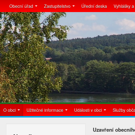
Obecní úřad
Zastupitelstvo
Úřední deska
Vyhlášky a
O obci
Užitečné informace
Události v obci
Služby ob
Uzavření obecníh