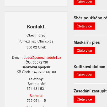
Čtěte více
Sběr použitého o
Kontakt
Čtěte více
Obecní úřad
Pomezí nad Ohří čp.82
Maškarní ples
350 02 Cheb
Čtěte více
E-mail:
obec@pomezinadohri.cz
IČO:
00572730
Kotlíková dotace
Bankovní spojení:
KB Cheb 14727331/0100
Čtěte více
Telefony:
Sekretariát:
354 431 531
Zasedání zastupit
Starosta:
Čtěte více
725 051 115