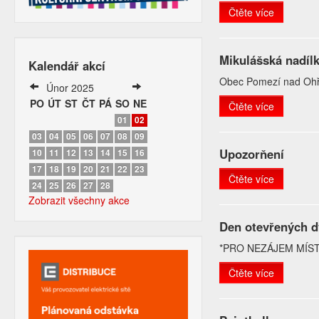
Čtěte více
Mikulášská nadíl
Kalendář akcí
Obec Pomezí nad Oh
Únor 2025
PO
ÚT
ST
ČT
PÁ
SO
NE
Čtěte více
01
02
03
04
05
06
07
08
09
Upozorňení
10
11
12
13
14
15
16
17
18
19
20
21
22
23
Čtěte více
24
25
26
27
28
Zobrazit všechny akce
Den otevřených d
*PRO NEZÁJEM MÍST
Čtěte více