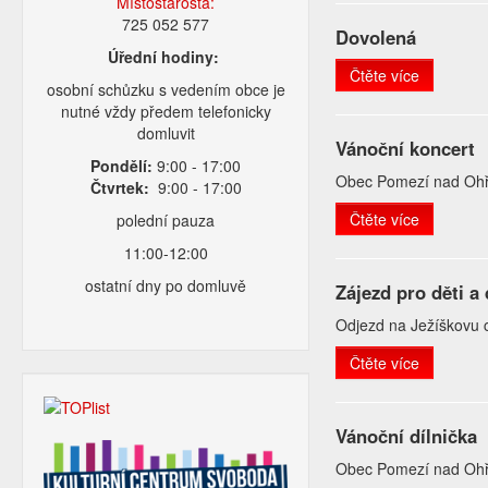
Místostarosta:
725 052 577
Dovolená
Úřední hodiny:
Čtěte více
osobní schůzku s vedením obce je
nutné vždy předem telefonicky
domluvit
Vánoční koncert
Pondělí:
9:00 - 17:00
Obec Pomezí nad Ohří
Čtvrtek:
9:00 - 17:00
Čtěte více
polední pauza
11:00-12:00
ostatní dny po domluvě
Zájezd pro děti a
Odjezd na Ježíškovu c
Čtěte více
Vánoční dílnička
Obec Pomezí nad Ohří z