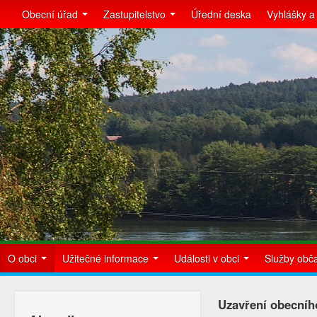
Obecní úřad
Zastupitelstvo
Úřední deska
Vyhlášky a
O obci
Užitečné informace
Události v obci
Služby ob
Uzavření obecníh