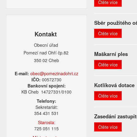
Čtěte více
Sběr použitého o
Kontakt
Čtěte více
Obecní úřad
Pomezí nad Ohří čp.82
Maškarní ples
350 02 Cheb
Čtěte více
E-mail:
obec@pomezinadohri.cz
IČO:
00572730
Kotlíková dotace
Bankovní spojení:
KB Cheb 14727331/0100
Čtěte více
Telefony:
Sekretariát:
354 431 531
Zasedání zastupit
Starosta:
Čtěte více
725 051 115