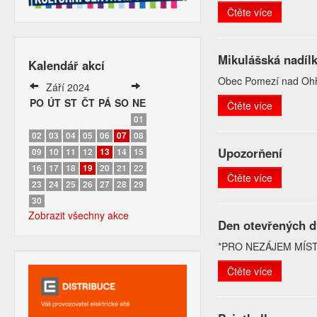
Čtěte více
Mikulášská nadíl
Kalendář akcí
Obec Pomezí nad Oh
Září 2024
PO
ÚT
ST
ČT
PÁ
SO
NE
Čtěte více
01
02
03
04
05
06
07
08
Upozorňení
09
10
11
12
13
14
15
16
17
18
19
20
21
22
Čtěte více
23
24
25
26
27
28
29
30
Zobrazit všechny akce
Den otevřených d
*PRO NEZÁJEM MÍST
Čtěte více