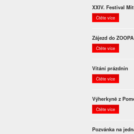
XXIV. Festival Mi
Čtěte více
Zájezd do ZOOP
Čtěte více
Vítání prázdnin
Čtěte více
Výherkyně z Pome
Čtěte více
Pozvánka na jedná