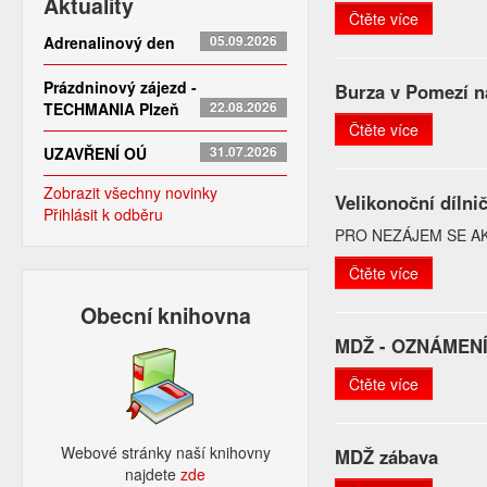
Aktuality
Čtěte více
Adrenalinový den
05.09.2026
Prázdninový zájezd -
Burza v Pomezí n
TECHMANIA Plzeň
22.08.2026
Čtěte více
UZAVŘENÍ OÚ
31.07.2026
Zobrazit všechny novinky
Velikonoční dílni
Přihlásit k odběru
PRO NEZÁJEM SE A
Čtěte více
Obecní knihovna
MDŽ - OZNÁMEN
Čtěte více
Webové stránky naší knihovny
MDŽ zábava
najdete
zde​