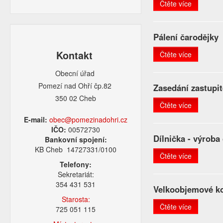
Čtěte více
Pálení čarodějky
Kontakt
Čtěte více
Obecní úřad
Pomezí nad Ohří čp.82
Zasedání zastupit
350 02 Cheb
Čtěte více
E-mail:
obec@pomezinadohri.cz
IČO:
00572730
Dílnička - výroba
Bankovní spojení:
KB Cheb 14727331/0100
Čtěte více
Telefony:
Sekretariát:
354 431 531
Velkoobjemové ko
Starosta:
Čtěte více
725 051 115