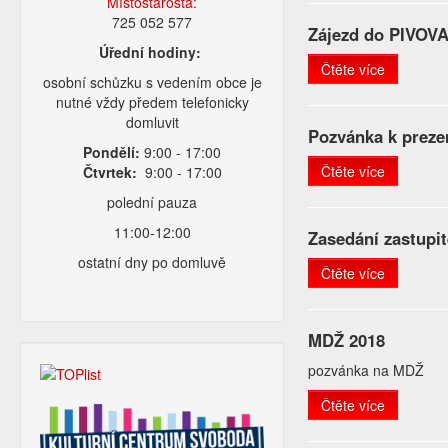
Místostarosta:
725 052 577
Zájezd do PIVO
Úřední hodiny:
Čtěte více
osobní schůzku s vedením obce je
nutné vždy předem telefonicky
domluvit
Pozvánka k preze
Pondělí:
9:00 - 17:00
Čtěte více
Čtvrtek:
9:00 - 17:00
polední pauza
11:00-12:00
Zasedání zastupit
ostatní dny po domluvě
Čtěte více
MDŽ 2018
pozvánka na MDŽ
Čtěte více