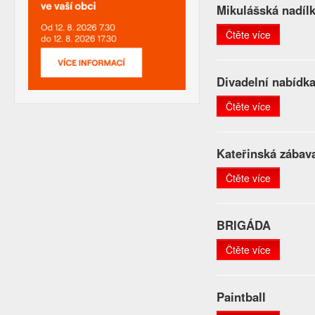
Mikulášská nadíl
Čtěte více
Divadelní nabídk
Čtěte více
Kateřinská zábav
Čtěte více
BRIGÁDA
Čtěte více
Paintball