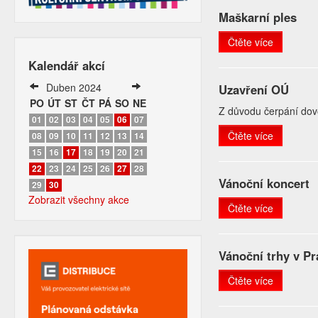
Maškarní ples
Čtěte více
Kalendář akcí
Duben 2024
Uzavření OÚ
PO
ÚT
ST
ČT
PÁ
SO
NE
Z důvodu čerpání dov
01
02
03
04
05
06
07
Čtěte více
08
09
10
11
12
13
14
15
16
17
18
19
20
21
22
23
24
25
26
27
28
Vánoční koncert
29
30
Zobrazit všechny akce
Čtěte více
Vánoční trhy v Pr
Čtěte více