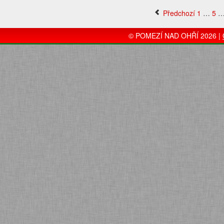
Předchozí
1
…
5
© POMEZÍ NAD OHŘÍ 2026 |