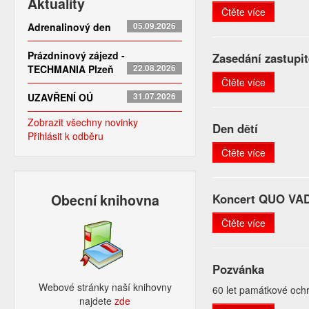
Aktuality
Čtěte více
Adrenalinový den
05.09.2026
Prázdninový zájezd -
Zasedání zastupit
TECHMANIA Plzeň
22.08.2026
Čtěte více
UZAVŘENÍ OÚ
31.07.2026
Zobrazit všechny novinky
Den dětí
Přihlásit k odběru
Čtěte více
Obecní knihovna
Koncert QUO VA
Čtěte více
Pozvánka
Webové stránky naší knihovny
60 let památkové och
najdete
zde​