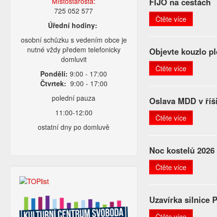
Místostarosta:
FIJO na cestách
725 052 577
Čtěte více
Úřední hodiny:
osobní schůzku s vedením obce je
nutné vždy předem telefonicky
Objevte kouzlo pl
domluvit
Čtěte více
Pondělí:
9:00 - 17:00
Čtvrtek:
9:00 - 17:00
polední pauza
Oslava MDD v říš
11:00-12:00
Čtěte více
ostatní dny po domluvě
Noc kostelů 2026
Čtěte více
Uzavírka silnice 
Čtěte více