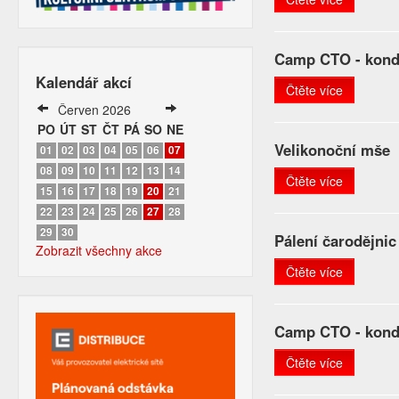
Camp CTO - kondi
Kalendář akcí
Čtěte více
Červen 2026
PO
ÚT
ST
ČT
PÁ
SO
NE
Velikonoční mše
01
02
03
04
05
06
07
08
09
10
11
12
13
14
Čtěte více
15
16
17
18
19
20
21
22
23
24
25
26
27
28
29
30
Pálení čarodějnic
Zobrazit všechny akce
Čtěte více
Camp CTO - kondi
Čtěte více