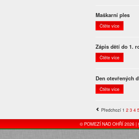
Maškarní ples
Čtěte více
Zápis dětí do 1. 
Čtěte více
Den otevřených d
Čtěte více
Předchozí
1
2
3
4
© POMEZÍ NAD OHŘÍ 2026 |