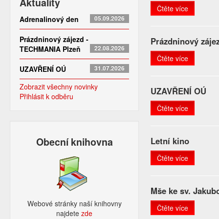
Aktuality
Čtěte více
Adrenalinový den
05.09.2026
Prázdninový zájezd -
Prázdninový záj
TECHMANIA Plzeň
22.08.2026
Čtěte více
UZAVŘENÍ OÚ
31.07.2026
Zobrazit všechny novinky
UZAVŘENÍ OÚ
Přihlásit k odběru
Čtěte více
Obecní knihovna
Letní kino
Čtěte více
Mše ke sv. Jakub
Webové stránky naší knihovny
Čtěte více
najdete
zde​