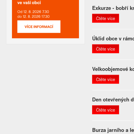
Exkurze - bobří k
Čtěte více
Úklid obce v rámc
Čtěte více
Velkoobjemové ko
Čtěte více
Den otevřených dv
Čtěte více
Burza jarního a l