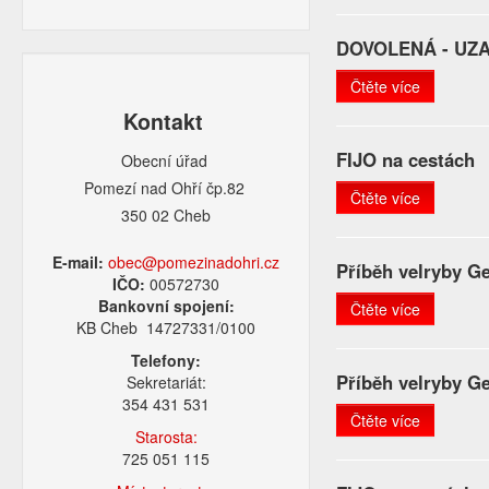
DOVOLENÁ - UZ
Čtěte více
Kontakt
FIJO na cestách
Obecní úřad
Pomezí nad Ohří čp.82
Čtěte více
350 02 Cheb
E-mail:
obec@pomezinadohri.cz
Příběh velryby Ge
IČO:
00572730
Bankovní spojení:
Čtěte více
KB Cheb 14727331/0100
Telefony:
Příběh velryby Ge
Sekretariát:
354 431 531
Čtěte více
Starosta:
725 051 115